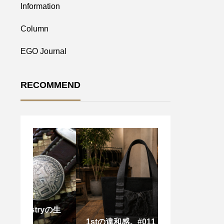
Information
Column
EGO Journal
RECOMMEND
tryの生
1stの違和感。#011
20周年キャン