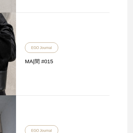
EGO Journal
MA|間 #015
EGO Journal