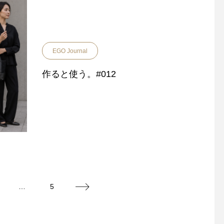
EGO Journal
作ると使う。#012
…
5