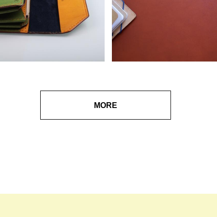
工かぶせ長財布
デスクマット
MORE