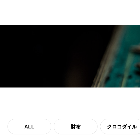
ALL
財布
クロコダイル