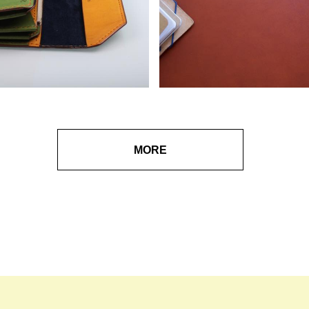
工かぶせ長財布
デスクマット
MORE