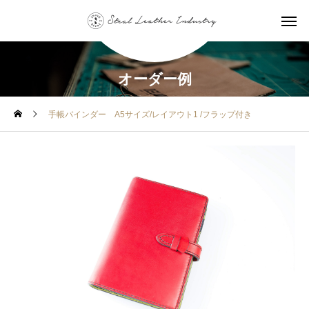
オーダー例
手帳バインダー A5サイズ/レイアウト1 /フラップ付き